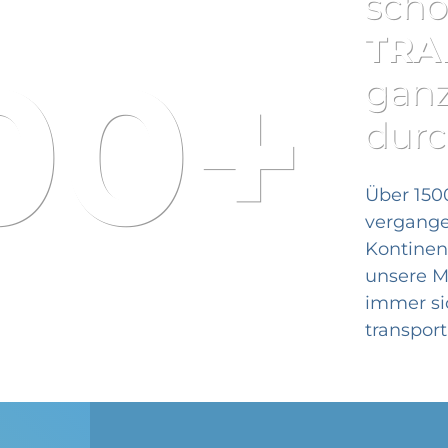
sch
TRA
00+
ganz
durc
Über 150
vergangen
Kontinen
unsere M
immer sic
transporti