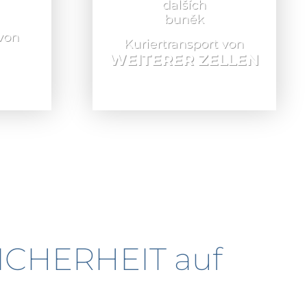
 von
Kuriertransport von
WEITERER ZELLEN
ICHERHEIT
auf