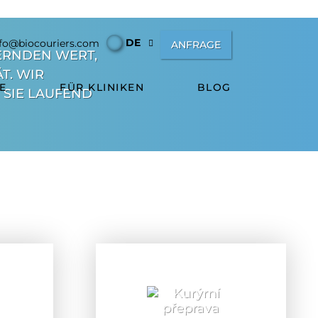
DE
nfo@biocouriers.com
ANFRAGE
ERNDEN WERT,
T. WIR
TE
FÜR KLINIKEN
BLOG
 SIE LAUFEND