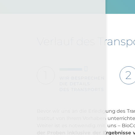
Verlauf des Transp
WIR BESPRECHEN
DIE DETAILS
DES TRANSPORTS
Bevor wir uns an die Erledigung des Tr
Institut von Ihrem Vorhaben unterrich
Weiter ist es notwendig mit uns – BioCo
der Proben inklusive der Ergebnisse 