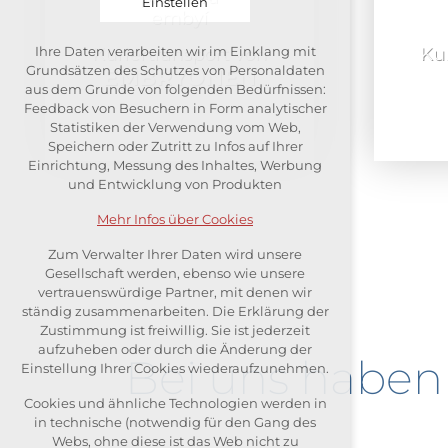
Einstellen
Kuriertransport von
Kur
Ihre Daten verarbeiten wir im Einklang mit
Technische Cookies
Grundsätzen des Schutzes von Personaldaten
EMBRYONEN
aus dem Grunde von folgenden Bedürfnissen:
notwendig für Webbetrieb
Feedback von Besuchern in Form analytischer
Statistiken der Verwendung vom Web,
Festhalten des Kontextes der
Speichern oder Zutritt zu Infos auf Ihrer
Seiten (session): etwaige
Einrichtung, Messung des Inhaltes, Werbung
Anmeldungen, Wahlen der
und Entwicklung von Produkten
Sprache u. ä.
Mehr Infos über Cookies
Wahlfreie Cookies
Zum Verwalter Ihrer Daten wird unsere
Gesellschaft werden, ebenso wie unsere
vertrauenswürdige Partner, mit denen wir
analytische für die anonymisierte
ständig zusammenarbeiten. Die Erklärung der
Auswertung der Besucherzahl
Zustimmung ist freiwillig. Sie ist jederzeit
aufzuheben oder durch die Änderung der
Marketing-Cookies (Google,
Bei uns haben
Einstellung Ihrer Cookies wiederaufzunehmen.
Seznam)
Cookies und ähnliche Technologien werden in
in technische (notwendig für den Gang des
Mehr Infos über Cookies
Webs, ohne diese ist das Web nicht zu