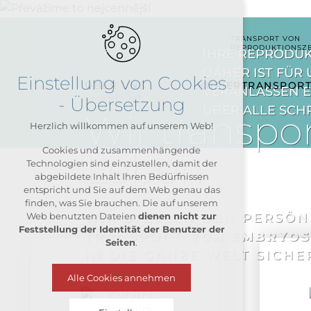
TRANSPORT VON
REPRODUKTIONSZ
IHRE REPRODUK
DAHER IST FÜR 
Einstellung von Cookies
ÜBER UNS
KURIERTRANSPOR
VERANLASSEN E
- Übersetzung
ÜBER ALLE SCHR
Wir transpo
Herzlich willkommen auf unserem Web!
Cookies und zusammenhängende
Leben
Technologien sind einzustellen, damit der
abgebildete Inhalt Ihren Bedürfnissen
entspricht und Sie auf dem Web genau das
finden, was Sie brauchen. Die auf unserem
WIR STELLEN DEN PERSÖN
Web benutzten Dateien
dienen nicht zur
Feststellung der Identität der Benutzer der
TRANSPORT
VON EMBRYOS,
Seiten
.
IN DIE GANZE WELT SICHE
Alle Cookies annehmen