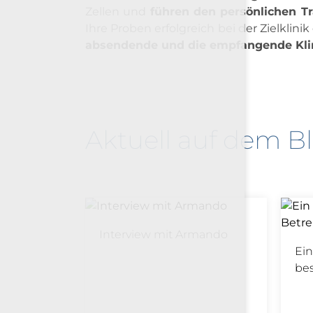
Zellen und
führen den persönlichen T
Ihre Proben erfolgreich bei der Zielklini
absendende und die empfangende Kli
Aktuell auf dem B
Interview mit Armando
Ein
be