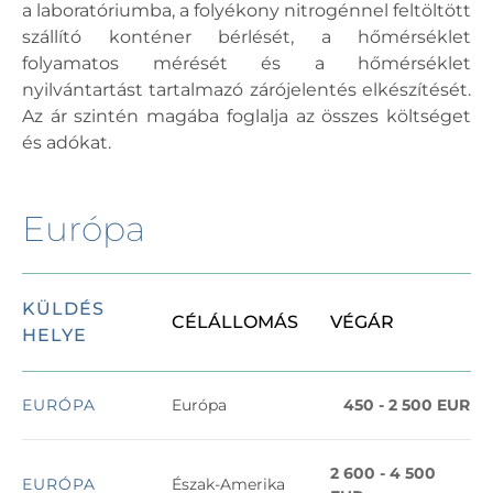
a laboratóriumba, a folyékony nitrogénnel feltöltött
szállító konténer bérlését, a hőmérséklet
folyamatos mérését és a hőmérséklet
nyilvántartást tartalmazó zárójelentés elkészítését.
Az ár szintén magába foglalja az összes költséget
és adókat.
Európa
KÜLDÉS
CÉLÁLLOMÁS
VÉGÁR
HELYE
EURÓPA
Európa
450 - 2 500 EUR
2 600 - 4 500
EURÓPA
Észak-Amerika