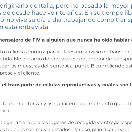
ginario de Italia, pero ha pasado la mayor pa
de desde hace veinte años. En su tiempo libr
ómo vive su día a día trabajando como transp
 esta entrevista.
mensajero de FIV a alguien que nunca ha oído hablar 
o a clínicas como a particulares un servicio de transpor
istida. Me encargo de preparar el contenedor de transpo
ladar las muestras del punto A al punto B cumpliendo est
resa y el cliente.
el transporte de células reproductivas y cuáles son l
nte es monitorizar y asegurar en todo momento que el 
nica.
s llegar a tiempo a los lugares de recogida y entrega, e
s horarios son muy ajustados. Por eso, planificar el via