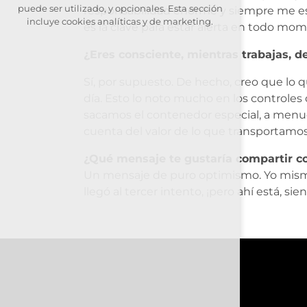
puede ser utilizado, y opcionales. Esta sección
responsabilidad enorme y siempre me e
incluye cookies analíticas y de marketing.
es la clave para estar alerta en todo mom
Acepta todas las cookies
¿Eres consciente, mientras trabajas, d
Rechazar Opcional
Sí, por supuesto. De hecho, creo que lo
día. Esto lo noto mucho en los controle
sacamos el contenedor especial, a men
cuenta del valor de lo que transportamos
¿Qué mensaje te gustaría compartir c
Un mensaje de puro optimismo. Yo mismo 
llegó al tercer intento, ¡pero ahí está, si