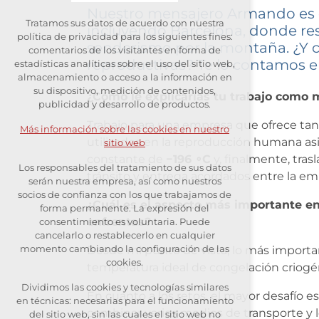
Nuestro mensajero Armando es ori
Tratamos sus datos de acuerdo con nuestra
incluyendo Barcelona, donde resi
Cookies técnicas
política de privacidad para los siguientes fines:
senderismo por la montaña. ¿Y c
comentarios de los visitantes en forma de
necesarias para el funcionamiento
reproductivas? Te lo contamos en
estadísticas analíticas sobre el uso del sitio web,
del sitio web
almacenamiento o acceso a la información en
su dispositivo, medición de contenidos,
¿Cómo le explicarías tu trabajo como 
ntenga el contexto de la página
publicidad y desarrollo de productos.
(sesión): posibles inicios de sesión,
Trabajo para una empresa que ofrece tant
Más información sobre las cookies en nuestro
elecciones de idioma, etc.
utilizados en la reproducción humana as
sitio web
constante de
−196 ∘C
y, finalmente, tras
Cookies opcionales
Los responsables del tratamiento de sus datos
tránsito y entrega acordados entre la emp
serán nuestra empresa, así como nuestros
socios de confianza con los que trabajamos de
analítica para la evaluación
¿Cuál es el aspecto más importante en 
forma permanente. La expresión del
anónima del tráfico
enfrentas?
consentimiento es voluntaria. Puede
cancelarlo o restablecerlo en cualquier
cookies de marketing (Google,
momento cambiando la configuración de las
Desde mi punto de vista, lo más importa
Seznam, Facebook)
cookies.
temperatura ideal de congelación criogé
Dividimos las cookies y tecnologías similares
Más información sobre las cookies en
En cuanto a los retos, el mayor desafío e
en técnicas: necesarias para el funcionamiento
nuestro sitio web
combinar varios medios de transporte y lo
del sitio web, sin las cuales el sitio web no