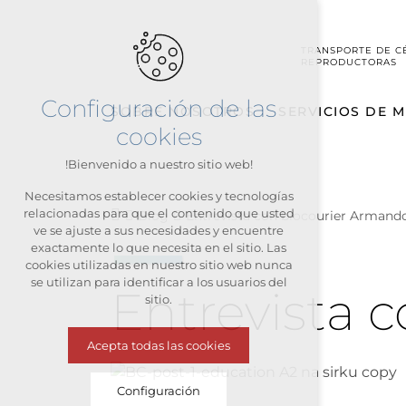
TRANSPORTE DE C
REPRODUCTORAS
Configuración de las
SOBRE NOSOTROS
SERVICIOS DE M
cookies
!Bienvenido a nuestro sitio web!
Necesitamos establecer cookies y tecnologías
relacionadas para que el contenido que usted
Blog
Entrevista con biocourier Armand
ve se ajuste a sus necesidades y encuentre
exactamente lo que necesita en el sitio. Las
cookies utilizadas en nuestro sitio web nunca
se utilizan para identificar a los usuarios del
Entrevista 
sitio.
Acepta todas las cookies
Configuración