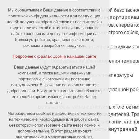
Для обеспечения максимальной безопасно
Мы обрабатываем Ваши данные в соответствии с
Технические файлы cookie
политикой конфиденциальности для следующих
предназначенные для транспортировки
целей: получения обратной связи от посетителей в
для транспортировки эмбрионов, сперматоз
необходимые для работы сайта
виде аналитической статистики использования
которое должно быть, а также строго соб
сайта, хранения или доступа к информации на
поддержания контекста сайта
Вашем устройстве, сравнивания контента,
(сеанса): возможные логины, выбор
рекламы и разработки продуктов.
транспортный контейнер с жидким аз
языка и т. д.
Подробнее о файлах cookie на нашем сайте
оборудование для измерения темпер
Дополнительные файлы cookie
Ваши данные будут обрабатываться нашей
компанией, а также нашими надежными
постоянный контроль температуры
партнерами, с которыми мы постоянно
аналитические cookies для
сотрудничаем. Выражение согласия является
анонимной оценки видимости сайта
подготовка отчета о проделанной раб
добровольным. Вы можете отменить или обновить
его в любое время, изменив настройки Ваших
маркетинговые cookies (Google,
cookies.
Seznam, Facebook)
Безопасность транспортируемых клеток им
Мы разделяем cookies и аналогичные технологии
от известных мировых производителей. Тра
на технические: необходимые для работы сайта,
Подробнее о файлах cookie на нашем сайте
использовании такой же технологии, что п
без которых использование сайта невозможно, и
абсолютную стабильность внутренней
дополнительные. В этот раздел входят
использованием.
аналитические и маркетинговые cookies.