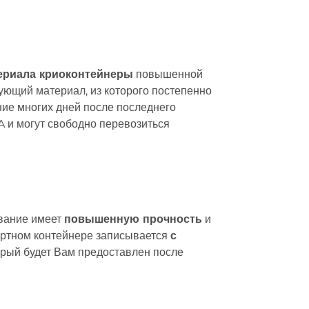
ериала криоконтейнеры
повышенной
ющий материал, из которого постепенно
ние многих дней после последнего
A и могут свободно перевозиться
ование имеет
повышенную
прочность
и
ртном контейнере записывается
с
орый будет Вам предоставлен после