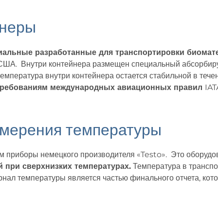
йнеры
иальные разработанные для транспортировки биомат
 США. Внутри контейнера размещен специальный абсорбиру
емпература внутри контейнера остается стабильной в тече
требованиям международных авиационных правил
IAT
змерения температуры
м приборы немецкого производителя «Testo». Это оборуд
 при сверхнизких температурах
.
Температура в транспо
рнал температуры является частью финального отчета, кот