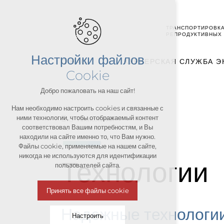
ТРАНСПОРТИРОВК
РЕПРОДУКТИВНЫХ 
Настройки файлов
О НАС
КУРЬЕРСКАЯ СЛУЖБА Э
Cookie
Добро пожаловать на наш сайт!
Нам необходимо настроить cookies и связанные с
ними технологии, чтобы отображаемый контент
Технологии
соответствовал Вашим потребностям, и Вы
находили на сайте именно то, что Вам нужно.
Файлы cookie, применяемые на нашем сайте,
никогда не используются для идентификации
Технологии
пользователей сайта.
Принять все файлы cookie
Надежные технологии
Настроить