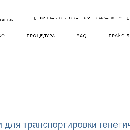
А
UK:
+ 44 203 12 938 41
US:
+ 1 646 74 009 29
КЛЕТОК
КО
ПРОЦЕДУРА
FAQ
ПРАЙС-
 для транспортировки генети