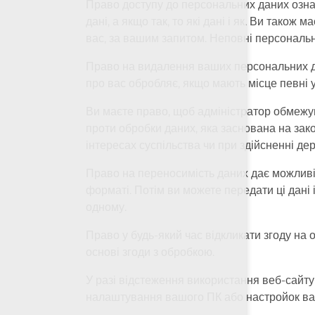
Право доступу до персональних даних означ
дані, а якщо так, то які дані і як. Ви також
вас, за вашим запитом. Неповні персональн
Право на видалення ваших персональних дан
про вас обробляє, якщо мають місце певні у
Ви маєте право, щоб адміністратор обмежу
проти обробки даних, яка заснована на зако
інтересах суспільства чи при здійсненні де
Право на переносимість даних дає можливіс
форматі. Потім ви можете передати ці дані
одному.
Право у будь-який час відкликати згоду на
основі згоди з обробкою.
У разі відстеження використання веб-сайту 
налаштування вашого ПК або настройок ва