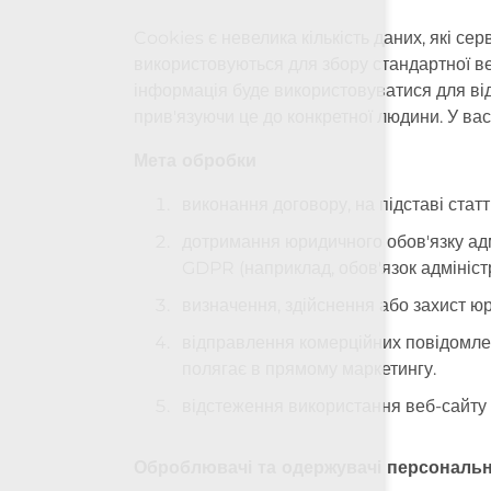
Cookies є невелика кількість даних, які се
відхилити необов'язковий
використовуються для збору стандартної ве
інформація буде використовуватися для від
прив'язуючи це до конкретної людини. У ва
Мета обробки
виконання договору, на підставі статт
дотримання юридичного обов'язку адм
GDPR (наприклад, обов'язок адміністр
визначення, здійснення або захист юри
відправлення комерційних повідомлень
полягає в прямому маркетингу.
відстеження використання веб-сайту т
Оброблювачі та одержувачі персональ