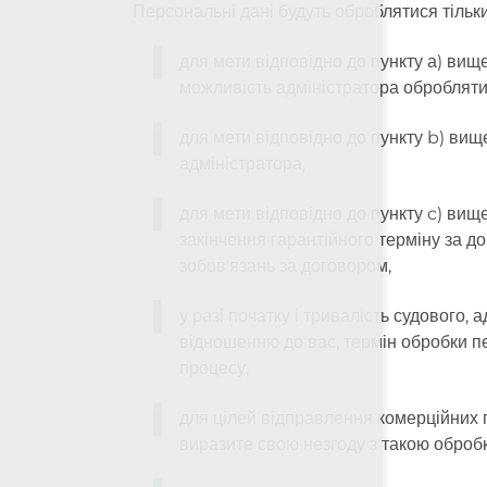
Персональні дані будуть оброблятися тільк
для мети відповідно до пункту а) вищ
можливість адміністратора обробляти ці
для мети відповідно до пункту b) вищ
адміністратора,
для мети відповідно до пункту c) вищ
закінчення гарантійного терміну за д
зобов'язань за договором,
у разі початку і тривалість судового,
відношенню до вас, термін обробки пе
процесу,
для цілей відправлення комерційних п
виразите свою незгоду з такою оброб