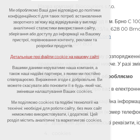
Назва компанії: Biocouriers s.r.o.
Ми обробляємо Ваші дані відповідно до політики
Технічні файли cookie
ІН: 07317549
конфіденційності для таких потреб: встановлення
Під веденням: Крайовий суд в м. Брно C 1
зворотного зв'язку від відвідувачів у вигляді
необхідні для роботи сайту
аналітичної статистики використання сайту,
Адреса: Bednaříkova 2893/1a, 628 00 Brno
зберігання або доступу до інформації на Вашому
E-mail:
info@biocouriers.com
збереження контексту сайту (сесії):
пристрої, порівнювання контенту, реклами та
Tel.: +420 603 207 803
можливі логіни, вибір мови тощо
розробки продуктів.
Для того, щоб мати в своєму розпорядженні
Детальніше про файли cookie на нашому сайті
Додаткові файли cookie
правилами нашої компанії нижче. У разі змі
Вашими даними керуватиме наша компанія, а
також наші надійні партнери, з якими ми постійно
аналітичні cookies для анонімної
Персональні дані, які ми обробляємо
співпрацюємо. Вираження згоди є добровільне. Ви
оцінки видимості сайту
можете скасувати або поновити її в будь-який час,
Наша компанія збирає про вас в електронн
змінивши налаштування Ваших cookies.
маркетингові cookies (Google,
Seznam, Facebook)
адресна та ідентифікаційна інформація
Ми поділяємо cookies та подібні технології на
технічні: необхідні для роботи сайту, без яких сайт
контактна інформація (номер телефон
Детальніше про файли cookie на нашому сайті
неможливо використовувати, і додаткові. Цей
розділ містить аналітичні та маркетингові cookies.
додаткові дані (банківські реквізити, 
cookies
Прийняти всі файли cookie