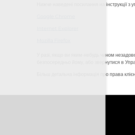
Нижче наведені посилання на інструкції з 
Google Chrome
Internet Explorer
Mozilla Firefox
У разі, якщо ви яким-небудь чином незадов
безпосередньо йому, або звернутися в Упр
Більш детальна інформація про права клієн