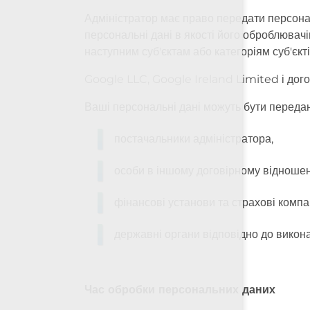
Адміністратор має право передати персональ
персональні дані в якості його оброблювач
наступним суб'єктам або категоріям суб'єкті
Google LLC, Google Ireland Limited і дого
Ваші персональні дані можуть бути переда
постачальники адміністратора,
особи в іншому договірному відношен
фінансові установи та страхові компан
державні органи відповідно до викон
Час обробки персональних даних