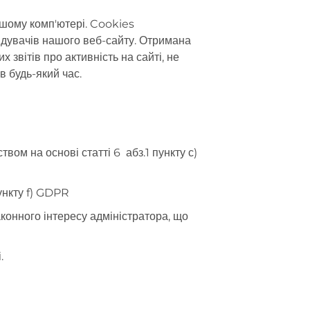
вашому комп'ютері. Cookies
відувачів нашого веб-сайту. Отримана
звітів про активність на сайті, не
в будь-який час.
ом на основі статті 6 абз.1 пункту с)
пункту f) GDPR
аконного інтересу адміністратора, що
.