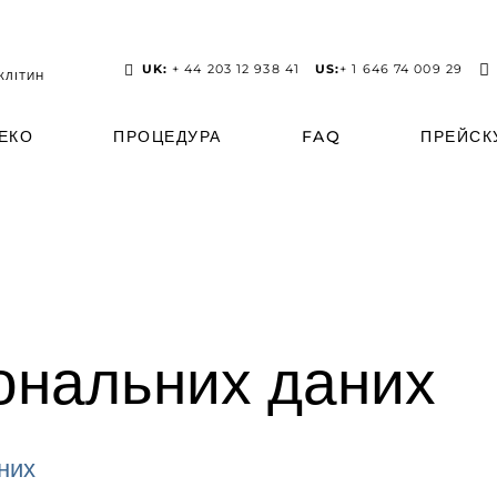
UK:
+ 44 203 12 938 41
US:
+ 1 646 74 009 29
КЛІТИН
 ЕКО
ПРОЦЕДУРА
FAQ
ПРЕЙСК
ональних даних
них