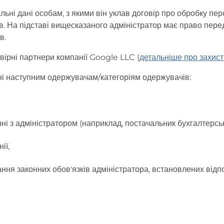
ні дані особам, з якими він уклав договір про обробку пер
ів. На підставі вищесказаного адміністратор має право пере
в.
вірні партнери компанії Google LLC (
детальніше про захис
ні наступним одержувачам/категоріям одержувачів:
ні з адміністратором (наприклад, постачальник бухгалтерсь
ії,
ання законних обов'язків адміністратора, встановлених від