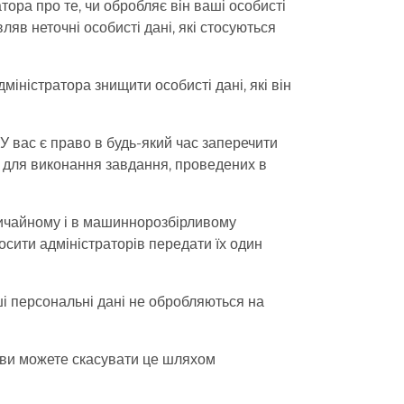
ора про те, чи обробляє він ваші особисті
вляв неточні особисті дані, які стосуються
ністратора знищити особисті дані, які він
 вас є право в будь-який час заперечити
ою для виконання завдання, проведених в
звичайному і в машиннорозбірливому
осити адміністраторів передати їх один
ші персональні дані не обробляються на
і ви можете скасувати це шляхом