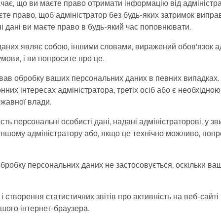
ає, що ви маєте право отримати інформацію від адміністрат
 маєте право, щоб адміністратор без будь-яких затримок випра
і дані ви маєте право в будь-який час поповнювати.
их являє собою, іншими словами, виражений обов'язок адмі
мови, і ви попросите про це.
вав обробку ваших персональних даних в певних випадках. У
нних інтересах адміністратора, третіх осіб або є необхідн
ржавної влади.
ть персональні особисті дані, надані адміністраторові, у 
 іншому адміністратору або, якщо це технічно можливо, попр
 обробку персональних даних не застосовується, оскільки ва
і створення статистичних звітів про активність на веб-сайт
шого інтернет-браузера.