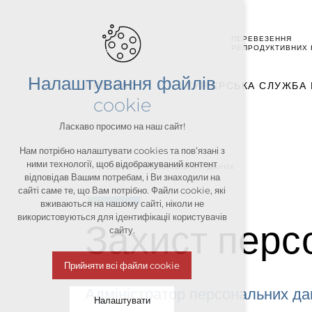
ПЕРЕВЕЗЕННЯ
РЕПРОДУКТИВНИХ 
Налаштування файлів
ПРО НАС
КУР'ЄРСЬКА СЛУЖБА
cookie
Ласкаво просимо на наш сайт!
Нам потрібно налаштувати cookies та пов’язані з
ними технології, щоб відображуваний контент
Захист персональних даних
відповідав Вашим потребам, і Ви знаходили на
сайті саме те, що Вам потрібно. Файли cookie, які
вживаються на нашому сайті, ніколи не
використовуються для ідентифікації користувачів
Захист перс
сайту.
Прийняти всі файли cookie
Адміністратор персональних да
Налаштувати