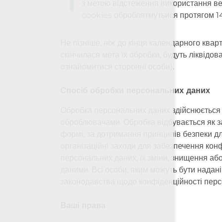
з метою відстеження використання веб
cookies оброблятмутьися протягом 14
Не пізніше, ніж до кінця календарного квар
скінчилася мета їх обробки, будуть ліквід
ознайомитися сторонні особи).
Спосіб обробки персональних даних
Обробка персональних даних здійснюється 
оброблювачами. Обробка відбувається як з
формі, за дотримання принципів безпеки дл
організаційні заходи для забезпечення кон
персональних даних, їх зміни, знищення аб
даними. Всі особи, яким можуть бути надані
законодавства щодо конфіденційності перс
Ваші права