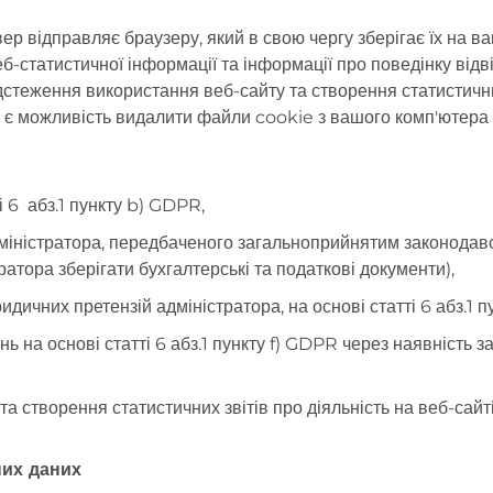
рвер відправляє браузеру, який в свою чергу зберігає їх на 
б-статистичної інформації та інформації про поведінку від
стеження використання веб-сайту та створення статистичних 
с є можливість видалити файли cookie з вашого комп'ютера 
і 6 абз.1 пункту b) GDPR,
іністратора, передбаченого загальноприйнятим законодавств
атора зберігати бухгалтерські та податкові документи),
дичних претензій адміністратора, на основі статті 6 абз.1 
 на основі статті 6 абз.1 пункту f) GDPR через наявність з
а створення статистичних звітів про діяльність на веб-сайті
них даних