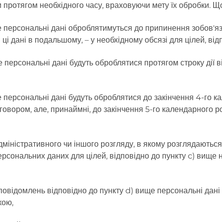
и протягом необхідного часу, враховуючи мету їх обробки. 
е персональні дані оброблятимуться до припинення зобов'яз
 дані в подальшому, – у необхідному обсязі для цілей, відпові
е персональні дані будуть оброблятися протягом строку дії 
е персональні дані будуть оброблятися до закінчення 4-го к
оговором, але, принаймні, до закінчення 5-го календарного р
 адміністративного чи іншого розгляду, в якому розглядаються
рсональних даних для цілей, відповідно до пункту c) вище 
овідомлень відповідно до пункту d) вище персональні дані б
кою,