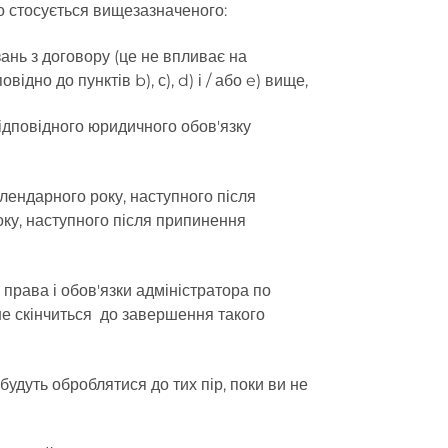
Що стосується вищезазначеного:
ань з договору (це не впливає на
дно до пунктів b), с), d) і / або e) вище,
відповідного юридичного обов'язку
алендарного року, наступного після
оку, наступного після припинення
 права і обов'язки адміністратора по
не скінчиться до завершення такого
удуть оброблятися до тих пір, поки ви не