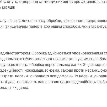
-сайту та створення статистичних звітів про активність на 
 місяців
талу після закінчення часу обробки, зазначеного вище, відпов
овані (знищувачем паперів або іншим способом, який гаранту
адміністратором. Обробка здійснюється уповноваженими сп
а допомогою обчислювальної техніки, так і ручним способо
я управління та обробки персональних даних. З цією метою 
фіденційності інформації, зокрема, заходи проти несанкціон
о втрати, несанкціонованого повідомлень, їх несанкціонова
 такі дані, поважають ваше право на конфіденційність і зоб
ональних даних.