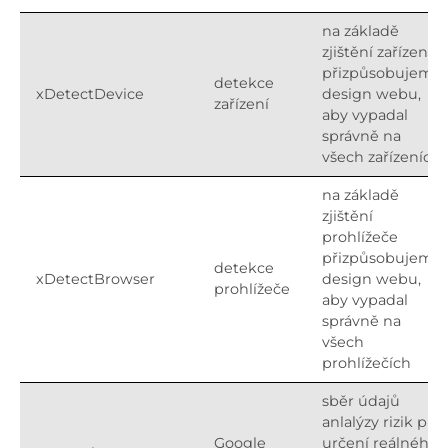
na základě
zjištění zařízení
přizpůsobujeme
detekce
xDetectDevice
design webu,
zařízení
aby vypadal
správně na
všech zařízeních
na základě
zjištění
prohlížeče
přizpůsobujeme
detekce
xDetectBrowser
design webu,
prohlížeče
aby vypadal
správně na
všech
prohlížečích
sběr údajů
anlalýzy rizik pro
Google
určení reálného