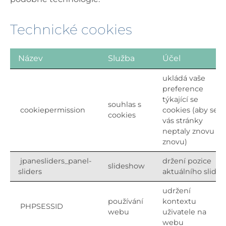
Technické cookies
Název
Služba
Účel
ukládá vaše
preference
týkající se
souhlas s
cookiepermission
cookies (aby se
cookies
vás stránky
neptaly znovu a
znovu)
jpanesliders_panel-
držení pozice
slideshow
sliders
aktuálního slide
udržení
používání
kontextu
PHPSESSID
webu
uživatele na
webu