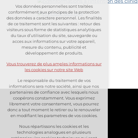
Informations à l'intention des clin
Vos données personnelles sont traitées
Cookies techniques
conformément aux principes de la protection
Liste des prix
des données a caractere personnel. Les finalités
nécessaires pour le bon
de ce traitement sont les suivantes : retour des
fonctionnement du site
visiteurs sous forme de statistiques analytiques
du taux d’utilisation du site, sauvegarde ou
maintien du contexte du site
acces aux informations sur votre appareil,
(session): éventuelles connexions,
mesure du contenu, publicité et
options linguistiques, etc.
développement de produits.
Vous trouverez de plus amples informations sur
Cookies sélectionnables
les cookies sur notre site Web
Le responsable du traitement de vos
analytiques pour une analyse
informations sera notre société, ainsi que nos
anonyme du taux de fréquentation
partenaires de confiance avec lesquels nous
coopérons constamment. Vous exprimez
cookies de marketing (Google,
librement votre consentement, vous pourrez
Seznam, Facebook)
donc a tout moment le retirer ou le renouveler
en modifiant les parametres de vos cookies.
Vous trouverez de plus amples informations
Nous répartissons les cookies et les
sur les cookies sur notre site Web
technologies analogues en plusieurs