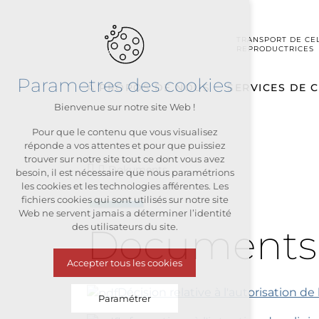
TRANSPORT DE CE
REPRODUCTRICES
Parametres des cookies
À PROPOS DE NOUS
SERVICES DE 
Bienvenue sur notre site Web !
Pour que le contenu que vous visualisez
réponde a vos attentes et pour que puissiez
trouver sur notre site tout ce dont vous avez
Dokuments
besoin, il est nécessaire que nous paramétrions
les cookies et les technologies afférentes. Les
fichiers cookies qui sont utilisés sur notre site
Web ne servent jamais a déterminer l’identité
des utilisateurs du site.
Documents
Accepter tous les cookies
Décision relative à l'autorisation de
Paramétrer