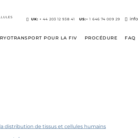
LLULES
inf
UK:
+ 44 203 12 938 41
US:
+ 1 646 74 009 29
CRYOTRANSPORT POUR LA FIV
PROCÉDURE
FAQ
 la distribution de tissus et cellules humains