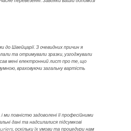
єчасне перевезенні. Завдяки вашій допомозі
ми до Швейцарії. З очевидних причин я
дсилали та отримували зразки, узгоджували
писав мені електронний лист про те, що
розумною, враховуючи загальну вартість
 і ми повністю задоволені її професійними
льні дані та надсилалися підсумкові
iers, оскільки їх умови та процедури нам