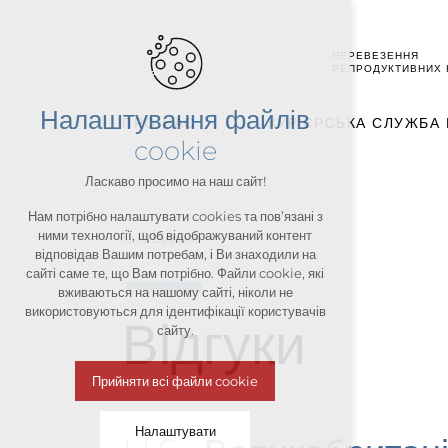
ПЕРЕВЕЗЕННЯ
РЕПРОДУКТИВНИХ 
Налаштування файлів
ПРО НАС
КУР'ЄРСЬКА СЛУЖБА
cookie
Ласкаво просимо на наш сайт!
Нам потрібно налаштувати cookies та пов’язані з
ними технології, щоб відображуваний контент
Відгуки
відповідав Вашим потребам, і Ви знаходили на
сайті саме те, що Вам потрібно. Файли cookie, які
вживаються на нашому сайті, ніколи не
використовуються для ідентифікації користувачів
Відгуки
сайту.
Прийняти всі файли cookie
Налаштувати