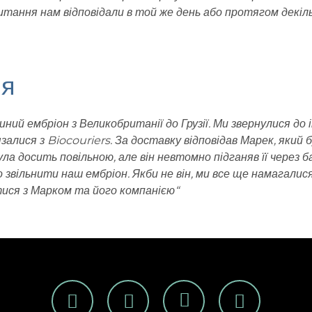
питання нам відповідали в той же день або протягом декіл
ія
ний ембріон з Великобританії до Грузії. Ми звернулися до 
язалися з Biocouriers. За доставку відповідав Марек, який
 була досить повільною, але він невтомно підганяв її через
о звільнити наш ембріон. Якби не він, ми все ще намагалися
тися з Марком та його компанією
“