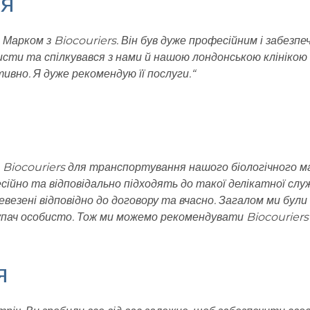
ія
Марком з Biocouriers. Він був дуже професійним і забезпеч
исти та спілкувався з нами й нашою лондонською клінікою
вно. Я дуже рекомендую її послуги.“
 Biocouriers для транспортування нашого біологічного м
ійно та відповідально підходять до такої делікатної служ
евезені відповідно до договору та вчасно. Загалом ми були
Лупач особисто. Тож ми можемо рекомендувати Biocourier
я