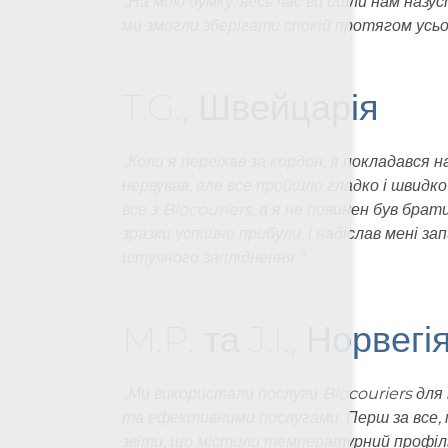
„
На мою думку, весь час ви йшли нам назус
ми змогли зберігати спокій протягом усьо
відхилити необов'язковий
T.G., Швейцарія
„
Коли я переїхав за кордон, я покладався 
нервував, але все пройшло гладко і швидко
все з Biocouriers, а я не повинен був бра
зразки успішно прибули, і надіслав мені з
штучного запліднення
.“
M.P. та J.I., Норвегі
„
Ми використали послуги Biocouriers для т
та ефективними послугами. Перш за все, м
звіти, що містили температурний профіль