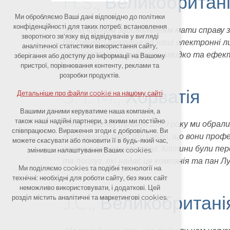
H.S., Великобритан
Ми обробляємо Ваші дані відповідно до політики
Технічні файли cookie
конфіденційності для таких потреб: встановлення
„Було чистим задоволенням мати справу з 
зворотного зв'язку від відвідувачів у вигляді
Він швидко реагував на наші електронні л
необхідні для роботи сайту
аналітичної статистики використання сайту,
перевезла наші ембріони швидко та ефекти
зберігання або доступу до інформації на Вашому
збереження контексту сайту (сесії):
пристрої, порівнювання контенту, реклами та
можливі логіни, вибір мови тощо
розробки продуктів.
S. I. M., Хорватія
Детальніше про файли cookie на нашому сайті
Додаткові файли cookie
Вашими даними керуватиме наша компанія, а
також наші надійні партнери, з якими ми постійно
аналітичні cookies для анонімної
„P
На початку травня 2019 року ми обрали
співпрацюємо. Вираження згоди є добровільне. Ви
оцінки видимості сайту
листування було зрозуміло, що вони профес
можете скасувати або поновити її в будь-який час,
вантаж в хороших руках. Клітини були пер
змінивши налаштування Ваших cookies.
маркетингові cookies (Google,
та послуг, які надає ця компанія та пан 
Seznam, Facebook)
Ми поділяємо cookies та подібні технології на
технічні: необхідні для роботи сайту, без яких сайт
Детальніше про файли cookie на нашому сайті
неможливо використовувати, і додаткові. Цей
J.C., Великобритані
розділ містить аналітичні та маркетингові cookies.
Прийняти всі файли cookie