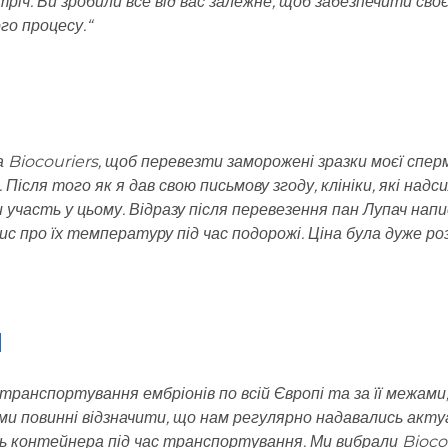
тріч. Ви зробили все від вас залежне, щоб забезпечити сво
го процесу.
“
на Biocouriers, щоб перевезти заморожені зразки моєї спер
. Після того як я дав свою письмову згоду, клініки, які на
ти участь у цьому. Відразу після перевезення пан Лупач на
апис про їх температуру під час подорожі. Ціна була дуже 
я
ранспортування ембріонів по всій Європі та за її межами,
и повинні відзначити, що нам регулярно надавались актуа
 контейнера під час транспортування. Ми вибрали Biocour