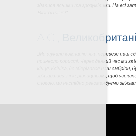
здалися ясними та зрозумілими. На всі за
Biocouriers
!“
A.G., Великобритан
„
Ми шукали компанію, яка перевезе наш єди
принесло користі. Через деякий час ми зв’
кінця. Клініка, де зберігався наш ембріон,
зв'язавшись з її керівництвом), щоб успішн
спокою, ми настійно рекомендуємо зв’яза